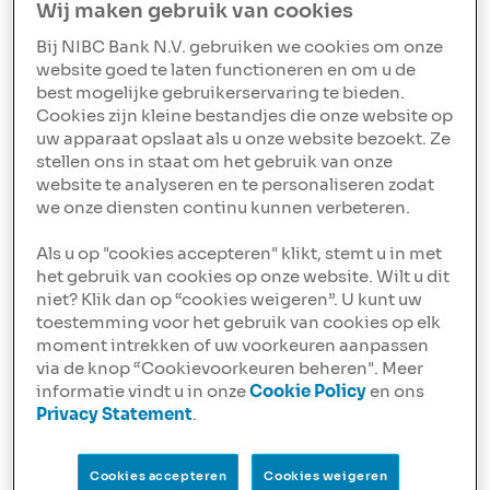
Wij maken gebruik van cookies
commercieel vastgoed beïnvloeden
Bij NIBC Bank N.V. gebruiken we cookies om onze
ESG- en klimaatrisico's zijn nu integrale onderdelen bij
website goed te laten functioneren en om u de
het bepalen van de marktwaarde van commercieel
best mogelijke gebruikerservaring te bieden.
vastgoed. Grote banken, taxatiebureaus en
Cookies zijn kleine bestandjes die onze website op
brancheverenigingen erkennen deze verschuiving en
uw apparaat opslaat als u onze website bezoekt. Ze
hebben gezamenlijk een nieuwe duurzaamheidssectie
stellen ons in staat om het gebruik van onze
ontwikkeld voor vastgoedwaarderingen. In deze sectie
website te analyseren en te personaliseren zodat
wordt expliciet rekening gehouden met ESG- en
we onze diensten continu kunnen verbeteren.
klimaatrisico's, zoals overstromingsgevaar, bij de
beoordeling van de marktwaarde.
Als u op "cookies accepteren" klikt, stemt u in met
het gebruik van cookies op onze website. Wilt u dit
Door deze duurzaamheidselementen mee te nemen,
niet? Klik dan op “cookies weigeren”. U kunt uw
kunnen taxateurs de duurzaamheidsprestaties van een
toestemming voor het gebruik van cookies op elk
object beter beschrijven en de invloed ervan op de
moment intrekken of uw voorkeuren aanpassen
marktwaarde verwerken. Ze beoordelen bijvoorbeeld
via de knop “Cookievoorkeuren beheren". Meer
het werkelijke energieverbruik om CO2-uitstoot en
informatie vindt u in onze
Cookie Policy
en ons
energiekosten te schatten, en nemen milieurisico's
Privacy Statement
.
mee in hun waarderingen. Daarnaast analyseren ze de
marktwaarde van vastgoed na
Cookies accepteren
Cookies weigeren
verduurzamingsmaatregelen, zoals het behalen van een