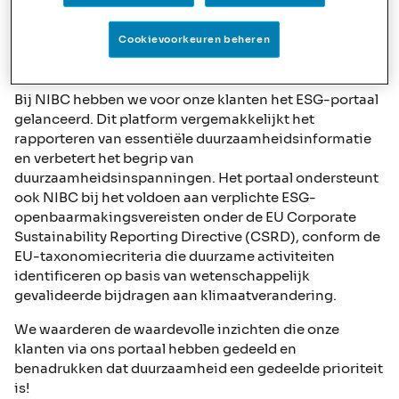
A-label, inclusief bijbehorende kosten.
Cookievoorkeuren beheren
Het ESG-portaal van NIBC: ondersteuning van uw
duurzaamheidstraject
Bij NIBC hebben we voor onze klanten het ESG-portaal
gelanceerd. Dit platform vergemakkelijkt het
rapporteren van essentiële duurzaamheidsinformatie
en verbetert het begrip van
duurzaamheidsinspanningen. Het portaal ondersteunt
ook NIBC bij het voldoen aan verplichte ESG-
openbaarmakingsvereisten onder de EU Corporate
Sustainability Reporting Directive (CSRD), conform de
EU-taxonomiecriteria die duurzame activiteiten
identificeren op basis van wetenschappelijk
gevalideerde bijdragen aan klimaatverandering.
We waarderen de waardevolle inzichten die onze
klanten via ons portaal hebben gedeeld en
benadrukken dat duurzaamheid een gedeelde prioriteit
is!