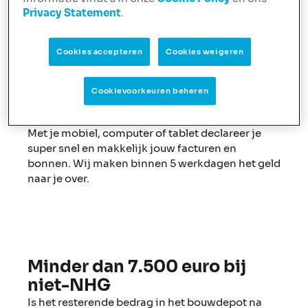
wordt bijgeschreven in het bouwdepot.
Privacy Statement
.
Cookies accepteren
Cookies weigeren
Cookievoorkeuren beheren
Declaratie indienen, zo
gepiept
Met je mobiel, computer of tablet declareer je
super snel en makkelijk jouw facturen en
bonnen. Wij maken binnen 5 werkdagen het geld
naar je over.
Minder dan 7.500 euro bij
niet-NHG
Is het resterende bedrag in het bouwdepot na