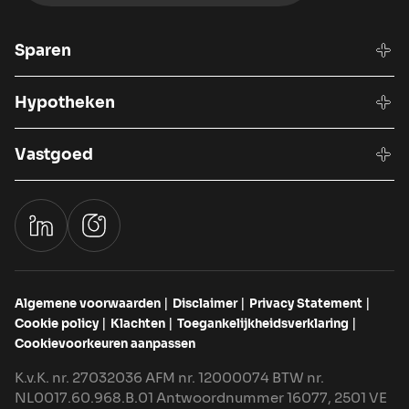
Sparen
Hypotheken
Vastgoed
Algemene voorwaarden
Disclaimer
Privacy Statement
Cookie policy
Klachten
Toegankelijkheidsverklaring
Cookievoorkeuren aanpassen
K.v.K. nr. 27032036 AFM nr. 12000074 BTW nr.
NL0017.60.968.B.01 Antwoordnummer 16077, 2501 VE