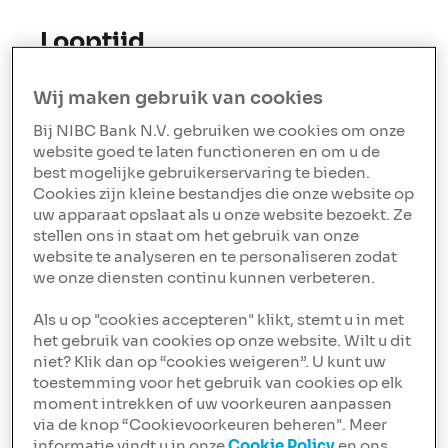
Looptijd
Een bouwdepot heeft een standaard looptijd van
12 maanden. Bij nieuwbouw is dit 24 maanden.
Wij maken gebruik van cookies
Duurt het onverhoopt langer? Dan kun je
Bij NIBC Bank N.V. gebruiken we cookies om onze
eenmalig met 6 maanden verlengen. 30 dagen
website goed te laten functioneren en om u de
voor het einde van de looptijd krijg je van ons
best mogelijke gebruikerservaring te bieden.
bericht. Je kunt dan ook aangeven of je nog wilt
Cookies zijn kleine bestandjes die onze website op
verlengen.
uw apparaat opslaat als u onze website bezoekt. Ze
stellen ons in staat om het gebruik van onze
website te analyseren en te personaliseren zodat
we onze diensten continu kunnen verbeteren.
Als u op "cookies accepteren" klikt, stemt u in met
Rentevergoeding
het gebruik van cookies op onze website. Wilt u dit
Over het bedrag dat je nog niet hebt opgenomen
niet? Klik dan op “cookies weigeren”. U kunt uw
uit het depot, ontvang je een rentevergoeding
toestemming voor het gebruik van cookies op elk
die gelijk is aan de rente die je betaalt voor je
moment intrekken of uw voorkeuren aanpassen
hypotheek. Je betaalt dus alleen rente over het
via de knop “Cookievoorkeuren beheren". Meer
bedrag dat je hebt gebruikt. De rentevergoeding
informatie vindt u in onze
Cookie Policy
en ons