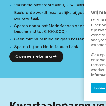
Variabele basisrente van 1,10% + variabele bon
Wij ma
Basisrente wordt maandelijks bijgeschreven en
per kwartaal.
Bij NIBC
function
Sparen onder het Nederlandse depositogarantie
zijn kle
beschermd tot € 100.000,-
website 
Geen minimum inleg en geen kosten
analyser
verbeter
Sparen bij een Nederlandse bank
Als u op
Open een rekening
onze web
toestemm
voorkeu
informat
Cookiev
Kwartaalsparen vs 