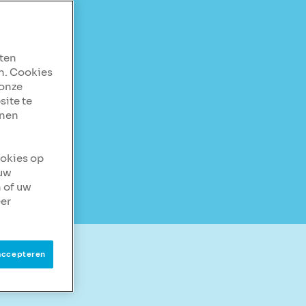
aten
n. Cookies
 onze
site te
nnen
ookies op
 uw
 of uw
er
accepteren