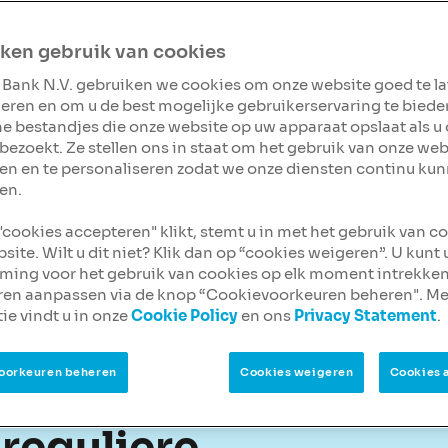
usrente van 0,40%
ken gebruik van cookies
 de bonusrente één keer
 Bank N.V. gebruiken we cookies om onze website goed te l
eren en om u de best mogelijke gebruikerservaring te biede
stelsel. Je spaargeld is
ine bestandjes die onze website op uw apparaat opslaat als u
bezoekt. Ze stellen ons in staat om het gebruik van onze web
en en te personaliseren zodat we onze diensten continu ku
en.
 "cookies accepteren" klikt, stemt u in met het gebruik van c
site. Wilt u dit niet? Klik dan op “cookies weigeren”. U kunt
ing voor het gebruik van cookies op elk moment intrekken
ren aanpassen via de knop “Cookievoorkeuren beheren". Me
ie vindt u in onze
Cookie Policy
en ons
Privacy Statement
.
oorkeuren beheren
Cookies weigeren
Cookies 
reguliere