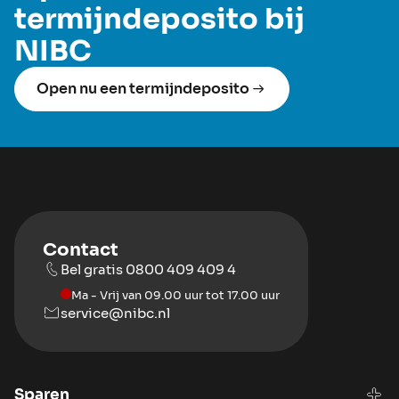
termijndeposito bij
NIBC
Open nu een termijndeposito
Contact
Bel gratis 0800 409 409 4
Ma - Vrij van 09.00 uur tot 17.00 uur
service@nibc.nl
Sparen