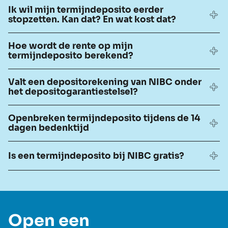
Ik wil mijn termijndeposito eerder
stopzetten. Kan dat? En wat kost dat?
Hoe wordt de rente op mijn
termijndeposito berekend?
Valt een depositorekening van NIBC onder
het depositogarantiestelsel?
Openbreken termijndeposito tijdens de 14
dagen bedenktijd
Is een termijndeposito bij NIBC gratis?
Open een