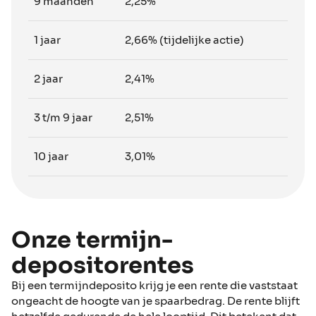
9 maanden
2,25%
1 jaar
2,66% (tijdelijke actie)
2 jaar
2,41%
3 t/m 9 jaar
2,51%
10 jaar
3,01%
Onze termijn­
depositorentes
Bij een termijndeposito krijg je een rente die vaststaat
ongeacht de hoogte van je spaarbedrag. De rente blijft