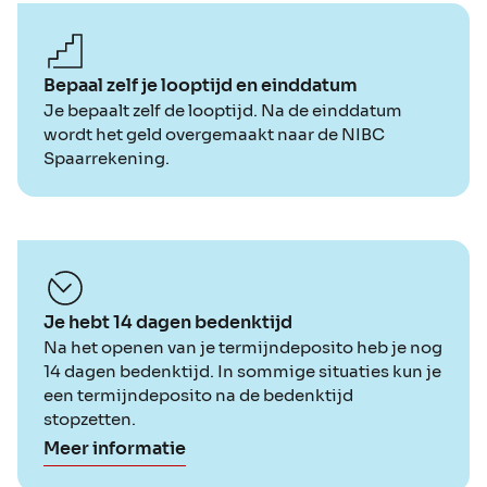
Bepaal zelf je looptijd en einddatum
Je bepaalt zelf de looptijd. Na de einddatum
wordt het geld overgemaakt naar de NIBC
Spaarrekening.
Je hebt 14 dagen bedenktijd
Na het openen van je termijndeposito heb je nog
14 dagen bedenktijd. In sommige situaties kun je
een termijndeposito na de bedenktijd
stopzetten.
Meer informatie