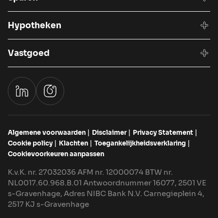
Hypotheken
Vastgoed
Algemene voorwaarden
Disclaimer
Privacy Statement
Cookie policy
Klachten
Toegankelijkheidsverklaring
Cookievoorkeuren aanpassen
K.v.K. nr. 27032036 AFM nr. 12000074 BTW nr.
NL0017.60.968.B.01 Antwoordnummer 16077, 2501 VE
s-Gravenhage, Adres NIBC Bank N.V. Carnegieplein 4,
2517 KJ s-Gravenhage