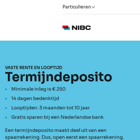
Particulieren
VASTE RENTE EN LOOPTIJD
Termijn­deposito
Minimale inleg is € 250
14 dagen bedenktijd
Looptijden: 3 maanden tot 10 jaar
Gratis sparen bij een Nederlandse bank
Een termijndeposito maakt deel uit van een
spaarrekening. Dus, open eerst een spaarrekening.