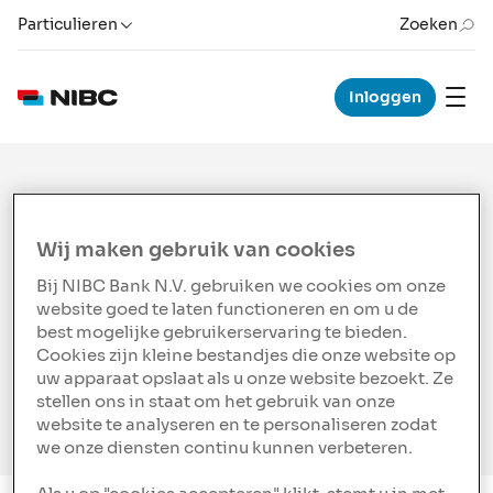
Particulieren
Zoeken
Inloggen
Vastgoed door de
Wij maken gebruik van cookies
Bij NIBC Bank N.V. gebruiken we cookies om onze
ogen van onze
website goed te laten functioneren en om u de
best mogelijke gebruikerservaring te bieden.
community
Cookies zijn kleine bestandjes die onze website op
uw apparaat opslaat als u onze website bezoekt. Ze
Op deze pagina vindt u interviews, cases en
stellen ons in staat om het gebruik van onze
afleveringen van onze podcast Vastgoed Strategen.
website te analyseren en te personaliseren zodat
we onze diensten continu kunnen verbeteren.