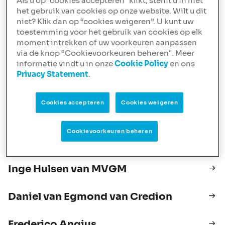
Als u op "cookies accepteren" klikt, stemt u in met
het gebruik van cookies op onze website. Wilt u dit
niet? Klik dan op “cookies weigeren”. U kunt uw
Urban Lofts een bijzondere
toestemming voor het gebruik van cookies op elk
financieringsconstructie
moment intrekken of uw voorkeuren aanpassen
via de knop “Cookievoorkeuren beheren". Meer
Murat Onen van Floris vastgoed
informatie vindt u in onze
Cookie Policy
en ons
specialisten
Privacy Statement
.
Van datacenter naar tot 96
Cookies accepteren
Cookies weigeren
studentenwoningen
Cookievoorkeuren beheren
Wouter van der Putten
Inge Hulsen van MVGM
Daniel van Egmond van Credion
Frederico Angius