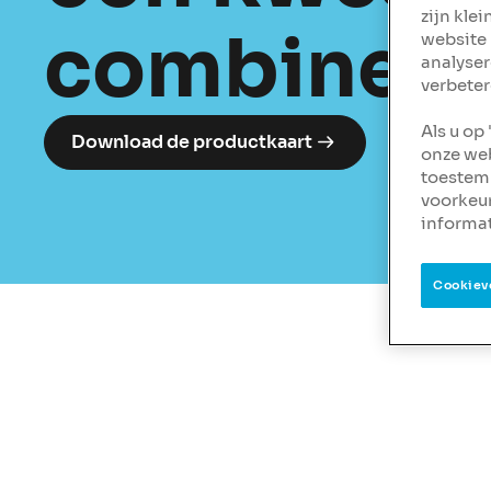
zijn kle
combinere
website 
analyser
verbeter
Als u op
Download de productkaart
onze web
toestemm
voorkeu
informat
Cookiev