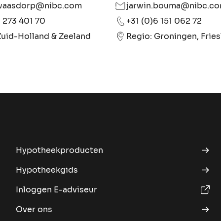
waasdorp@nibc.com
jarwin.bouma@nibc.c
6 273 401 70
+31 (0)6 151 062 72
Zuid-Holland & Zeeland
Hypotheekproducten
Hypotheekgids
Inloggen E-adviseur
Over ons