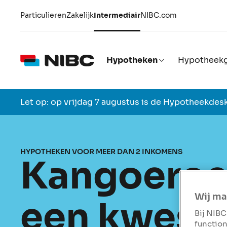
Particulieren
Zakelijk
Intermediair
NIBC.com
Hypotheken
Hypotheekg
Let op: op vrijdag 7 augustus is de Hypotheekdesk
HYPOTHEKEN VOOR MEER DAN 2 INKOMENS
Kangoero
Wij ma
een kwesti
Bij NIBC
function