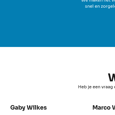
We maken het voo
snel en zorgel
W
Heb je een vraag
Gaby Wilkes
Marco 