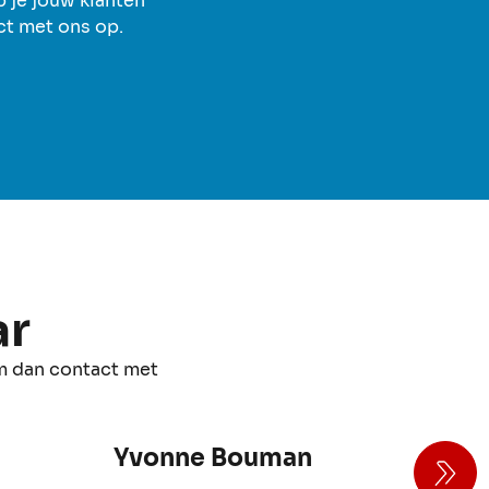
p je jouw klanten
act met ons op.
ar
m dan contact met
Yvonne Bouman
E