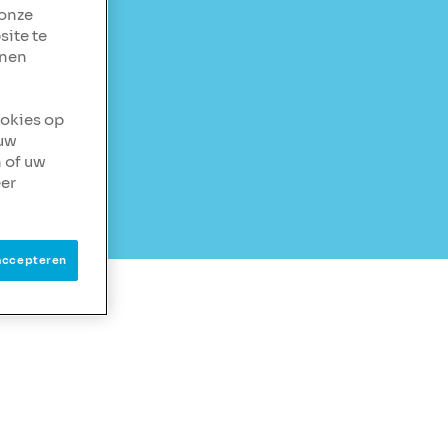
 onze
site te
nnen
ookies op
 uw
 of uw
er
accepteren