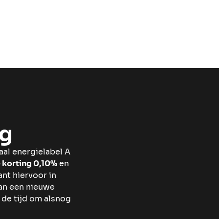
ng
al energielabel A
e korting 0,10%
en
ant hiervoor in
van een nieuwe
 de tijd om alsnog