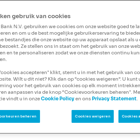
ken gebruik van cookies
 Bank N.V. gebruiken we cookies om onze website goed te l
eren en om u de best mogelijke gebruikerservaring te biede
ine bestandjes die onze website op uw apparaat opslaat als u
bezoekt. Ze stellen ons in staat om het gebruik van onze web
en en te personaliseren zodat we onze diensten continu ku
en.
 "cookies accepteren" klikt, stemt u in met het gebruik van c
site. Wilt u dit niet? Klik dan op “cookies weigeren”. U kunt
ing voor het gebruik van cookies op elk moment intrekken
ren aanpassen via de knop “Cookievoorkeuren beheren". Me
ie vindt u in onze
Cookie Policy
en ons
Privacy Statement
.
doelgroepen of
oorkeuren beheren
Cookies weigeren
Cookies 