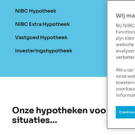
NIBC Hypotheek
Wij ma
NIBC Extra Hypotheek
Bij NIBC
function
Vastgoed Hypotheek
zijn kle
website 
Investeringshypotheek
analyser
verbeter
Als u op
onze web
toestemm
voorkeu
informat
Onze hypotheken voor alle 
Cookiev
situaties...