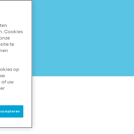
aten
n. Cookies
 onze
site te
nnen
ookies op
 uw
 of uw
er
accepteren