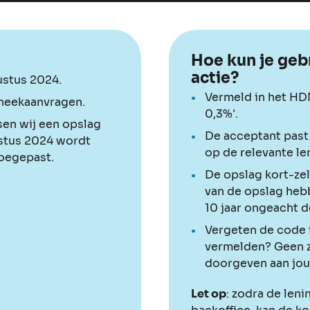
Hoe kun je geb
actie?
ustus 2024.
Vermeld in het HDN
heekaanvragen.
0,3%'.
sen wij een opslag
De acceptant past 
ustus 2024 wordt
op de relevante le
toegepast.
De opslag kort-zel
van de opslag heb
10 jaar ongeacht d
Vergeten de code i
vermelden? Geen z
doorgeven aan jou
Let op
: zodra de len