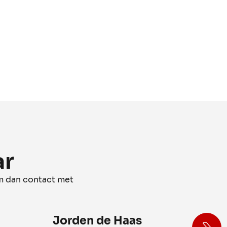
ar
m dan contact met
Jorden de Haas
R