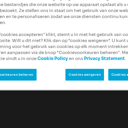
ine bestandjes die onze website op uw apparaat opslaat als u
tandigen
bezoekt. Ze stellen ons in staat om het gebruik van onze web
en en te personaliseren zodat we onze diensten continu ku
en.
lag voor kort-
 "cookies accepteren" klikt, stemt u in met het gebruik van c
nd je alle details over
site. Wilt u dit niet? Klik dan op “cookies weigeren”. U kunt
ing voor het gebruik van cookies op elk moment intrekken
ren aanpassen via de knop “Cookievoorkeuren beheren". Me
ie vindt u in onze
Cookie Policy
en ons
Privacy Statement
.
oorkeuren beheren
Cookies weigeren
Cookies 