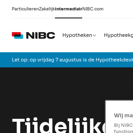
Particulieren
Zakelijk
Intermediair
NIBC.com
Hypotheken
Hypotheekg
Let op: op vrijdag 7 augustus is de Hypotheekdesk
Wij ma
Tijdelijke 
Bij NIBC
function