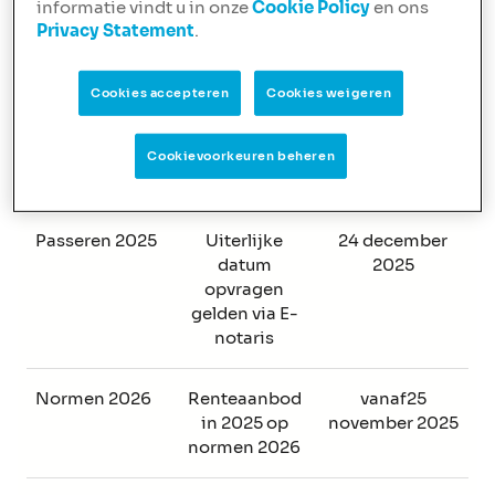
informatie vindt u in onze
Cookie Policy
en ons
correct
Privacy Statement
.
ontvangen
Cookies accepteren
Cookies weigeren
Passeren 2025
Getekende
23 december
bindende
2025
overeenkomst
Cookievoorkeuren beheren
retour
Passeren 2025
Uiterlijke
24 december
datum
2025
opvragen
gelden via E-
notaris
Normen 2026
Renteaanbod
vanaf25
in 2025 op
november 2025
normen 2026