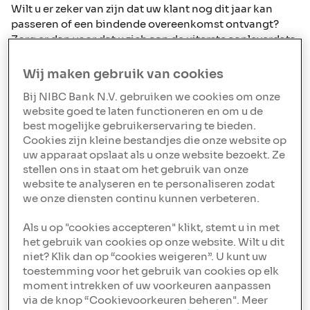
Wilt u er zeker van zijn dat uw klant nog dit jaar kan
passeren of een bindende overeenkomst ontvangt?
Zorg er dan voor dat u zich aan de uiterste aanleverdata
houdt. Wij hebben deze hieronder voor u op een rij
gezet.
Wij maken gebruik van cookies
Bij NIBC Bank N.V. gebruiken we cookies om onze
website goed te laten functioneren en om u de
best mogelijke gebruikerservaring te bieden.
Cookies zijn kleine bestandjes die onze website op
uw apparaat opslaat als u onze website bezoekt. Ze
Wat hebben wij
stellen ons in staat om het gebruik van onze
website te analyseren en te personaliseren zodat
verruimd?
we onze diensten continu kunnen verbeteren.
Als u op "cookies accepteren" klikt, stemt u in met
Nieuwe
Wat?
Uiterlijke
het gebruik van cookies op onze website. Wilt u dit
aanvragen
datum
niet? Klik dan op “cookies weigeren”. U kunt uw
toestemming voor het gebruik van cookies op elk
moment intrekken of uw voorkeuren aanpassen
Passeren 2025
Dossier
16 december
via de knop “Cookievoorkeuren beheren". Meer
compleet en
2025