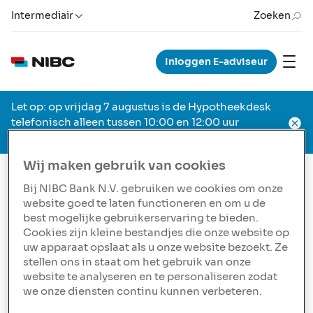
Intermediair
Zoeken
Inloggen E-adviseur
Let op: op vrijdag 7 augustus is de Hypotheekdesk
telefonisch alleen tussen 10:00 en 12:00 uur
geopend.
Wij maken gebruik van cookies
Bij NIBC Bank N.V. gebruiken we cookies om onze
Nieuwsbrief
25 mrt. 2026, 12:00 CET
Nieuw!
website goed te laten functioneren en om u de
best mogelijke gebruikerservaring te bieden.
Duurzaamheidskorting
Cookies zijn kleine bestandjes die onze website op
uw apparaat opslaat als u onze website bezoekt. Ze
verhoogd
stellen ons in staat om het gebruik van onze
website te analyseren en te personaliseren zodat
Vanaf 25 maart 2026 verhoogt NIBC de
we onze diensten continu kunnen verbeteren.
Duurzaamheidskorting
voor klanten die een
(nieuwbouw)woning kopen met energielabel A+++ of