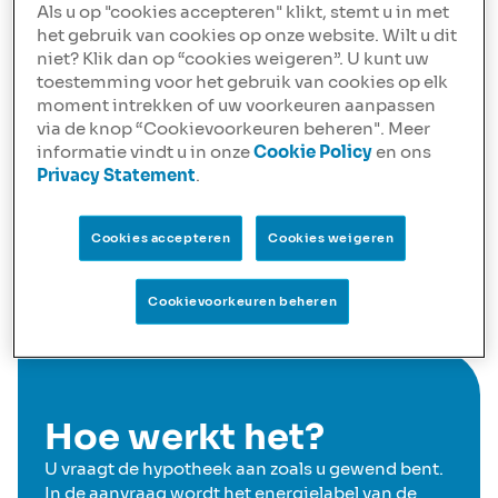
Als u op "cookies accepteren" klikt, stemt u in met
hoger.
het gebruik van cookies op onze website. Wilt u dit
niet? Klik dan op “cookies weigeren”. U kunt uw
De Duurzaamheidskorting bedraagt:
toestemming voor het gebruik van cookies op elk
0,15%
bij een rentevaste periode t/m 10 jaar
moment intrekken of uw voorkeuren aanpassen
0,08%
bij een rentevaste periode langer dan 10 jaar
via de knop “Cookievoorkeuren beheren". Meer
Belangrijk om te weten
informatie vindt u in onze
Cookie Policy
en ons
Privacy Statement
.
De verhoogde korting geldt alleen voor de NIBC Extra
Hypotheek bij een rentevaststellingsdatum vanaf 25
maart 2026.
Cookies accepteren
Cookies weigeren
Bij de NIBC Hypotheek blijft de bestaande korting van
toepassing, tot maximaal 0,10%.
Cookievoorkeuren beheren
Hoe werkt het?
U vraagt de hypotheek aan zoals u gewend bent.
In de aanvraag wordt het energielabel van de