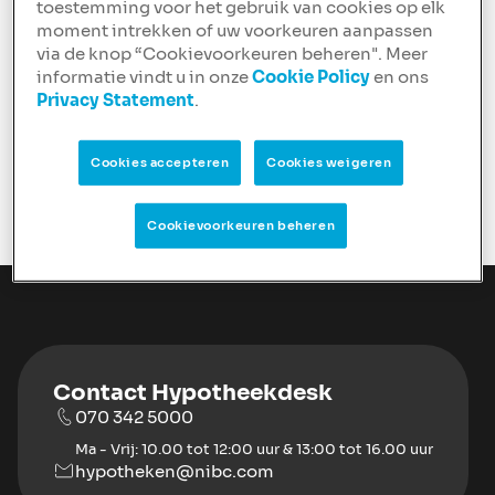
beluisteren.
toestemming voor het gebruik van cookies op elk
moment intrekken of uw voorkeuren aanpassen
In deze nieuwe aflevering spreken we met de
via de knop “Cookievoorkeuren beheren". Meer
Limburgse en zeer ervaren hypotheekadviseur Geoffrey
informatie vindt u in onze
Cookie Policy
en ons
Jansen over hypotheken, de lokale en nationale
Privacy Statement
.
huizenmarkt, over 2020 en 2021 én hij deelt zijn
geheim. Benieuwd? Luister nu!
Cookies accepteren
Cookies weigeren
Beluister de podcast
Cookievoorkeuren beheren
Contact Hypotheekdesk
070 342 5000
Ma - Vrij: 10.00 tot 12:00 uur & 13:00 tot 16.00 uur
hypotheken@nibc.com