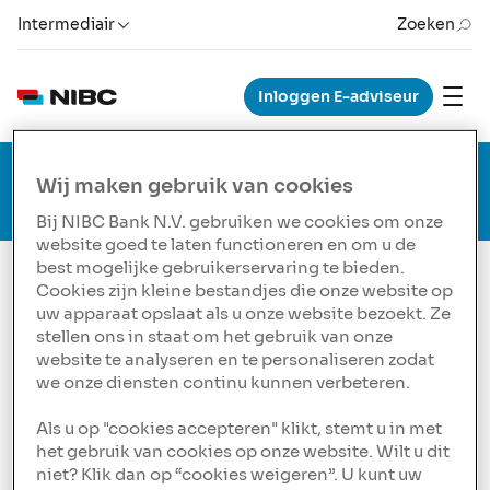
Intermediair
Zoeken
Inloggen E-adviseur
Let op: op vrijdag 7 augustus is de Hypotheekdesk
Wij maken gebruik van cookies
telefonisch alleen tussen 10:00 en 12:00 uur
geopend.
Bij NIBC Bank N.V. gebruiken we cookies om onze
website goed te laten functioneren en om u de
best mogelijke gebruikerservaring te bieden.
Cookies zijn kleine bestandjes die onze website op
Podcast # 9 In gesprek
uw apparaat opslaat als u onze website bezoekt. Ze
stellen ons in staat om het gebruik van onze
met zelfstanding
website te analyseren en te personaliseren zodat
we onze diensten continu kunnen verbeteren.
hypotheekadviseur
Geoffrey Jansen
Als u op "cookies accepteren" klikt, stemt u in met
het gebruik van cookies op onze website. Wilt u dit
De negende aflevering is nu gratis via spotify te
niet? Klik dan op “cookies weigeren”. U kunt uw