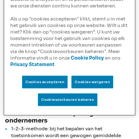
Tot 100% LTV toegestaan, mits het consumptieve
we onze diensten continu kunnen verbeteren.
deel niet meer dan €10.000 bedraagt.
Als u op "cookies accepteren" klikt, stemt u in met
het gebruik van cookies op onze website. Wilt u dit
Maximale hypotheeksom verhoogd naar
niet? Klik dan op “cookies weigeren”. U kunt uw
€2.500.000
toestemming voor het gebruik van cookies op elk
De maximale hypotheeksom binnen de NIBC Extra
moment intrekken of uw voorkeuren aanpassen
Hypotheek is verhoogd naar €2.500.000.
via de knop “Cookievoorkeuren beheren". Meer
informatie vindt u in onze
Cookie Policy
en ons
Tot €1.500.000: maximaal 100% LTV
Privacy Statement
.
Vanaf €1.500.000: maximaal 90% LTV
Inclusief overbrugging maximaal €3.000.000
Cookies accepteren
Cookies weigeren
Bekijk de
hypotheekgids
voor alle details.
Cookievoorkeuren beheren
Ruimere inkomensbepaling voor
ondernemers
1-2-3-methode: bij het bepalen van het
toetsinkomen wordt een gewogen gemiddelde