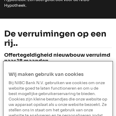
Hypotheek.
De verruimingen op een
rij..
Offertegeldigheid nieuwbouw verruimd
naar 18 maanden
De offertegeldigheid binnen de NIBC Extra Hypotheek
voor nieuwbouw is verruimd van 12 naar 18 maanden
Wij maken gebruik van cookies
(standaard 6 maanden + 12 maanden verlenging).
Bij NIBC Bank N.V. gebruiken we cookies om onze
website goed te laten functioneren en om u de
Ruimere bestedingsvrijheid binnen Box
best mogelijke gebruikerservaring te bieden.
3
Cookies zijn kleine bestandjes die onze website op
uw apparaat opslaat als u onze website bezoekt. Ze
Tot 90% LTV mag vrij worden opgenomen, zonder
stellen ons in staat om het gebruik van onze
aanvullende voorwaarden.
website te analyseren en te personaliseren zodat