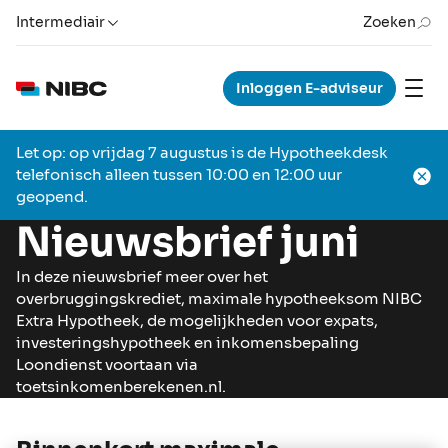
Intermediair
Zoeken
Inloggen E-adviseur
Let op: op vrijdag 7 augustus is de Hypotheekdesk
telefonisch alleen tussen 10:00 en 12:00 uur
geopend.
Nieuwsbrief juni
In deze nieuwsbrief meer over het
overbruggingskrediet, maximale hypotheeksom NIBC
Extra Hypotheek, de mogelijkheden voor expats,
investeringshypotheek en inkomensbepaling
Loondienst voortaan via
toetsinkomenberekenen.nl.