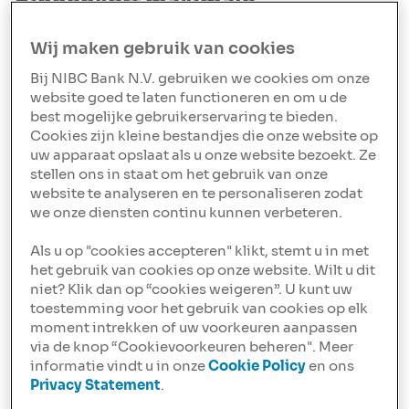
Binnenkort maximale
overbrugging naar 95%
Wij maken gebruik van cookies
Goed nieuws! Binnenkort verhogen we het maximale
Bij NIBC Bank N.V. gebruiken we cookies om onze
overbruggingskrediet voor niet (definitief) verkochte
website goed te laten functioneren en om u de
woningen van 90% naar 95% van de marktwaarde. De
best mogelijke gebruikerservaring te bieden.
implementatie is in volle gang. Houd onze updates in
Cookies zijn kleine bestandjes die onze website op
de gaten. We informeren u zodra u dit kunt aanvragen!
uw apparaat opslaat als u onze website bezoekt. Ze
stellen ons in staat om het gebruik van onze
NIBC Extra Hypotheeksom nu
website te analyseren en te personaliseren zodat
we onze diensten continu kunnen verbeteren.
€1.500.000
Als u op "cookies accepteren" klikt, stemt u in met
De maximale hypotheeksom is bij de NIBC Extra
het gebruik van cookies op onze website. Wilt u dit
Hypotheek verhoogd naar €1.500.000 en dat zelfs tot
niet? Klik dan op “cookies weigeren”. U kunt uw
100% van de marktwaarde! Dit biedt klanten meer
toestemming voor het gebruik van cookies op elk
mogelijkheden bij het financieren van hun woning.
moment intrekken of uw voorkeuren aanpassen
via de knop “Cookievoorkeuren beheren". Meer
Overzicht nieuw beleid
informatie vindt u in onze
Cookie Policy
en ons
Privacy Statement
.