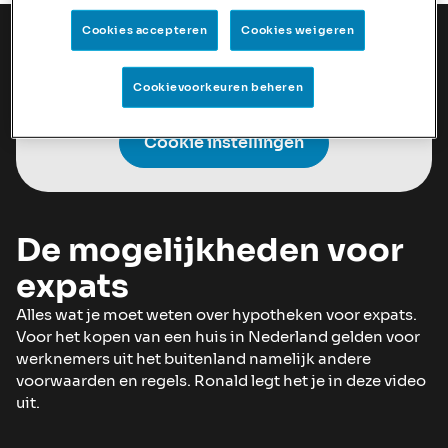
Cookies accepteren
Cookies weigeren
Om deze video te bekijken, moet u
Cookievoorkeuren beheren
marketing cookies accepteren.
Cookie instellingen
De mogelijkheden voor
expats
Alles wat je moet weten over hypotheken voor expats.
Voor het kopen van een huis in Nederland gelden voor
werknemers uit het buitenland namelijk andere
voorwaarden en regels. Ronald legt het je in deze video
uit.