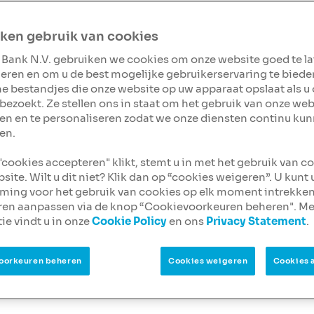
ek en betekenisvol
iële rol in dit
ken gebruik van cookies
 maar al te goed. Daarom
 Bank N.V. gebruiken we cookies om onze website goed te l
oor starters van NIBC op
eren en om u de best mogelijke gebruikerservaring te biede
g verwezenlijken en
ine bestandjes die onze website op uw apparaat opslaat als u
nieuwe thuis met zich
bezoekt. Ze stellen ons in staat om het gebruik van onze web
en en te personaliseren zodat we onze diensten continu ku
en.
 "cookies accepteren" klikt, stemt u in met het gebruik van c
site. Wilt u dit niet? Klik dan op “cookies weigeren”. U kunt
ing voor het gebruik van cookies op elk moment intrekken
ren aanpassen via de knop “Cookievoorkeuren beheren". Me
ie vindt u in onze
Cookie Policy
en ons
Privacy Statement
.
oorkeuren beheren
Cookies weigeren
Cookies 
voor starters