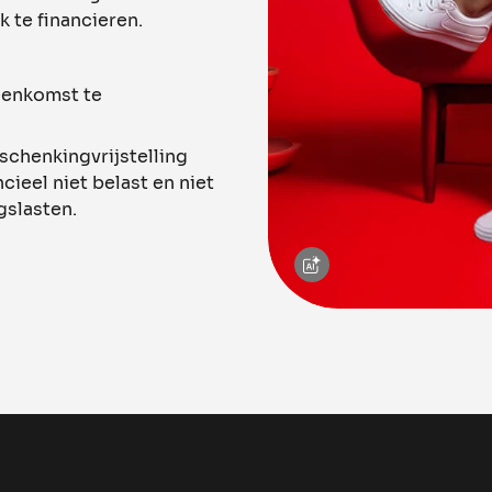
 te financieren.
eenkomst te
 schenkingvrijstelling
ieel niet belast en niet
gslasten.