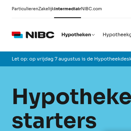
Particulieren
Zakelijk
Intermediair
NIBC.com
Hypotheken
Hypotheekg
Let op: op vrijdag 7 augustus is de Hypotheekdesk
Hypotheke
starters