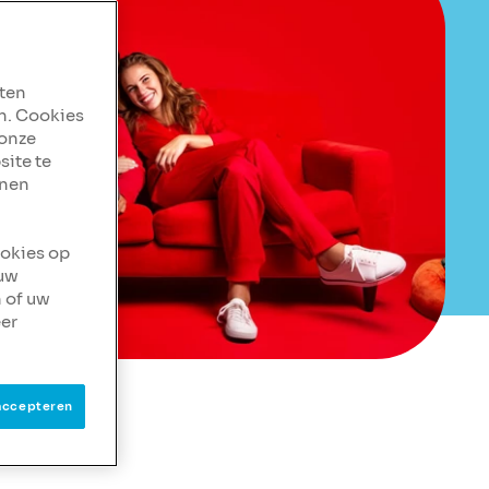
aten
n. Cookies
 onze
site te
nnen
ookies op
 uw
 of uw
er
accepteren