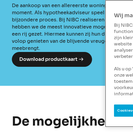
De aankoop van een allereerste woning is een uni
moment. Als hypotheekadviseur speel je een essent
Wij ma
bijzondere proces. Bij NIBC realiseren we ons dat
Bij NIBC
hebben we de meest innovatieve mogelijkheden v
function
een rij gezet. Hiermee kunnen zij hun droomwonin
zijn kle
volop genieten van de blijvende vreugde die hun 
website 
meebrengt.
analyser
verbeter
Download productkaart
Als u op
onze web
toestemm
voorkeu
informat
Cookiev
De mogelijkheden 