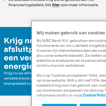
financieringsbeleid, klik
hier
voor meer informatie.
Wij maken gebruik van cookies
Krijg nu uw
Bij NIBC Bank N.V. gebruiken we cooki
functioneren en om u de best mogelijke
afsluitprovisie terug bij
Cookies zijn kleine bestandjes die onz
een verbeterd
als u onze website bezoekt. Ze stellen 
website te analyseren en te personalis
energielabel
continu kunnen verbeteren.
Krijg nu uw afsluitprovisie terug bij aanlevering van een
Als u op "cookies accepteren" klikt, st
verbeterd energielabel. Het aanleveren van een nieuw
op onze website. Wilt u dit niet? Klik 
energielabel kunt u doen via de
Portal
.
toestemming voor het gebruik van coo
uw voorkeuren aanpassen via de knop 
informatie vindt u in onze
Cookie Polic