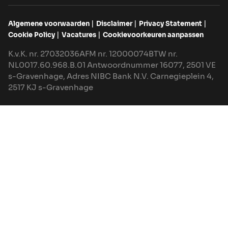
Algemene voorwaarden
Disclaimer
Privacy Statement
Cookie Policy
Vacatures
Cookievoorkeuren aanpassen
K.v.K. nr. 27032036AFM nr. 12000074BTW nr.
NL0017.60.968.B.01 Antwoordnummer 16077, 2501 VE
s-Gravenhage, Adres NIBC Bank N.V. Carnegieplein 4,
2517 KJ s-Gravenhage