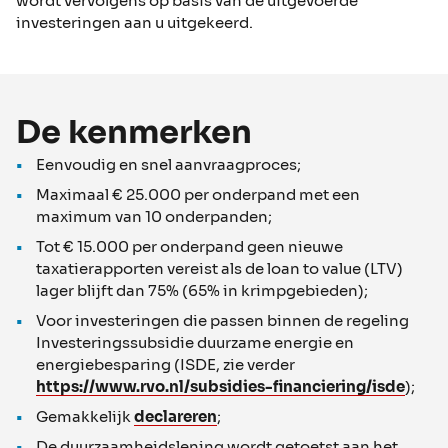
wordt vervolgens op basis van de uitgevoerde
investeringen aan u uitgekeerd.
De kenmerken
Eenvoudig en snel aanvraagproces;
Maximaal € 25.000 per onderpand met een
maximum van 10 onderpanden;
Tot € 15.000 per onderpand geen nieuwe
taxatierapporten vereist als de loan to value (LTV)
lager blijft dan 75% (65% in krimpgebieden);
Voor investeringen die passen binnen de regeling
Investeringssubsidie duurzame energie en
energiebesparing (ISDE, zie verder
https://www.rvo.nl/subsidies-financiering/isde
);
Gemakkelijk
declareren
;
De duurzaamheidslening wordt getoetst aan het