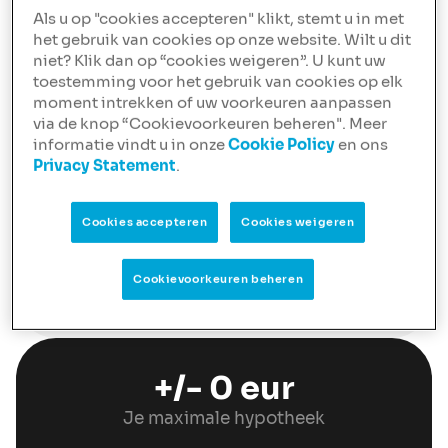
mogelijk wijzigen op basis van het
Als u op "cookies accepteren" klikt, stemt u in met
energielabel. Selecteer het energielabel
het gebruik van cookies op onze website. Wilt u dit
onder 'Heb je al een nieuwe woning op het
niet? Klik dan op “cookies weigeren”. U kunt uw
oog?'.
toestemming voor het gebruik van cookies op elk
moment intrekken of uw voorkeuren aanpassen
Heb je al een nieuwe woning op
via de knop “Cookievoorkeuren beheren". Meer
het oog?
informatie vindt u in onze
Cookie Policy
en ons
Privacy Statement
.
Consumptieve leningen en/of
verplichtingen
Cookies accepteren
Cookies weigeren
Rentevastperiode
Cookievoorkeuren beheren
+/-
0
eur
Je maximale hypotheek