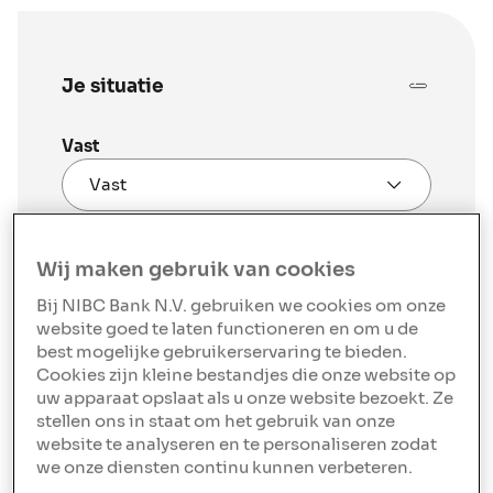
Je situatie
Vast
Leeftijd
*
Wij maken gebruik van cookies
Bruto jaarinkomen
*
Bij NIBC Bank N.V. gebruiken we cookies om onze
website goed te laten functioneren en om u de
€
best mogelijke gebruikerservaring te bieden.
Cookies zijn kleine bestandjes die onze website op
Ik koop het huis met mijn partner
uw apparaat opslaat als u onze website bezoekt. Ze
stellen ons in staat om het gebruik van onze
* Verplicht in te voeren
website te analyseren en te personaliseren zodat
we onze diensten continu kunnen verbeteren.
Het maximale hypotheekbedrag kan