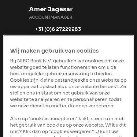
Amer Jagesar
ACCOUNTMANAGER
+31 (0)6 27229283
amer.jagesar@nibc.com
LinkedIn profile
Wij maken gebruik van cookies
Bij NIBC Bank N.V. gebruiken we cookies om onze
website goed te laten functioneren en om u de
best mogelijke gebruikerservaring te bieden.
Sander Vis
Cookies zijn kleine bestandjes die onze website op
uw apparaat opslaat als u onze website bezoekt. Ze
ACCOUNTMANAGER
stellen ons in staat om het gebruik van onze
+31 (0)6 52094357
website te analyseren en te personaliseren zodat
we onze diensten continu kunnen verbeteren.
sander.vis@nibc.com
LinkedIn profile
Als u op "cookies accepteren" klikt, stemt u in met
het gebruik van cookies op onze website. Wilt u dit
niet? Klik dan op “cookies weigeren”. U kunt uw