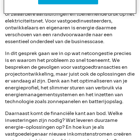
meer vastgoedprojecten krijgen te maken met
beperkte netcapaciteit, lange wachttijden voor nieuwe
of zwaardere aansluitingen en toenemende druk op het
elektriciteitsnet. Voor vastgoedinvesteerders,
ontwikkelaars en eigenaren is energie daarmee
verschoven van een randvoorwaarde naar een
essentieel onderdeel van de businesscase.
In dit gesprek gaan we in op wat netcongestie precies
is en waarom het probleem zo snel toeneemt. We
bespreken de gevolgen voor vastgoedtransacties en
projectontwikkeling, maar juist ook de oplossingen die
er vandaag al zijn. Denk aan het optimaliseren van je
energieprofiel, het slimmer sturen van verbruik via
energiemanagementsystemen en het inzetten van
technologie zoals zonnepanelen en batterijopslag.
Daarnaast komt de financiële kant aan bod. Welke
investeringen zijn nodig? Wat leveren duurzame
energie-oplossingen op? En hoe kun je als
vastgoedeigenaar nieuwe inkomstenstromen creëren