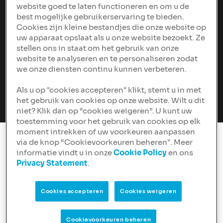
In deze aflevering van Vastgoed Strategen spreken we
website goed te laten functioneren en om u de
met Michiel Lindhout, commercieel manager bij
best mogelijke gebruikerservaring te bieden.
Praeter, over een onderwerp dat in rap tempo bepalend
Cookies zijn kleine bestandjes die onze website op
wordt voor de vastgoedmarkt: netcongestie in
uw apparaat opslaat als u onze website bezoekt. Ze
Nederland.
stellen ons in staat om het gebruik van onze
website te analyseren en te personaliseren zodat
Bekijk op Youtube
we onze diensten continu kunnen verbeteren.
Luister op Spotify
Als u op "cookies accepteren" klikt, stemt u in met
het gebruik van cookies op onze website. Wilt u dit
niet? Klik dan op “cookies weigeren”. U kunt uw
toestemming voor het gebruik van cookies op elk
moment intrekken of uw voorkeuren aanpassen
via de knop “Cookievoorkeuren beheren". Meer
Netcongestie en de
informatie vindt u in onze
Cookie Policy
en ons
Privacy Statement
.
impact op vastgoed in
Nederland
Cookies accepteren
Cookies weigeren
Waar een stroomaansluiting vroeger vanzelfsprekend
was, is dat vandaag de dag allesbehalve zeker. Steeds
Cookievoorkeuren beheren