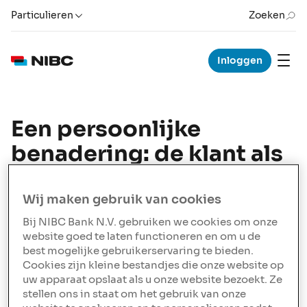
Particulieren
Zoeken
Inloggen
Een persoonlijke
benadering: de klant als
mens
Niet iedereen is hetzelfde. Onze klanten hebben
Wij maken gebruik van cookies
verschillende behoeften en daarom soms een andere
Bij NIBC Bank N.V. gebruiken we cookies om onze
benadering nodig. Bij NIBC hebben we hier aandacht
website goed te laten functioneren en om u de
voor. We kijken verder dan de regels en protocollen.
best mogelijke gebruikerservaring te bieden.
Want voor ons zijn de klanten geen nummers, maar
Cookies zijn kleine bestandjes die onze website op
mensen.
uw apparaat opslaat als u onze website bezoekt. Ze
stellen ons in staat om het gebruik van onze
De wens