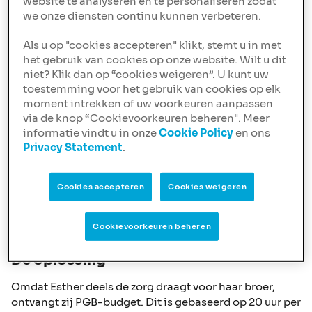
website te analyseren en te personaliseren zodat
we onze diensten continu kunnen verbeteren.
Esther kwam bij ons met een wens. Zij wilde een
woning kopen samen met haar broer, Maarten. Omdat
Als u op "cookies accepteren" klikt, stemt u in met
Maarten een beperking heeft, neemt zij een deel van de
het gebruik van cookies op onze website. Wilt u dit
(thuis)zorg op zich. Esther en Maarten hadden een
niet? Klik dan op “cookies weigeren”. U kunt uw
woning op het oog in de straat waar ook hun ouders
toestemming voor het gebruik van cookies op elk
wonen. Zodat zij makkelijk kunnen bijspringen als dat
moment intrekken of uw voorkeuren aanpassen
nodig is. We keken samen wat mogelijkheden waren.
via de knop “Cookievoorkeuren beheren". Meer
Het probleem
informatie vindt u in onze
Cookie Policy
en ons
Privacy Statement
.
Esther werkt 36 uur per week als gemeenteambtenaar,
maar haar inkomen was niet toereikend voor de
Cookies accepteren
Cookies weigeren
gevraagde hoofdsom. Heel vervelend natuurlijk, omdat
zij zeker in dit geval graag dit specifieke huis wilde.
Maar onze adviseurs gaven niet op en gingen op zoek
Cookievoorkeuren beheren
naar een creatieve oplossing.
De oplossing
Omdat Esther deels de zorg draagt voor haar broer,
ontvangt zij PGB-budget. Dit is gebaseerd op 20 uur per