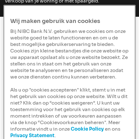
verkoop van je woning of met spaargeld.
Wij maken gebruik van cookies
Bij NIBC Bank N.V. gebruiken we cookies om onze
Kenmerken
website goed te laten functioneren en om u de
aflossingsvrije
best mogelijke gebruikerservaring te bieden.
Cookies zijn kleine bestandjes die onze website op
hypotheek
uw apparaat opslaat als u onze website bezoekt. Ze
stellen ons in staat om het gebruik van onze
Hypotheek in 1x aflossen aan het einde
website te analyseren en te personaliseren zodat
van de looptijd
we onze diensten continu kunnen verbeteren.
Bij een aflossingsvrije hypotheek betaal je elke maand
alleen rente over je lening. Je betaalt tot het einde van
Als u op "cookies accepteren" klikt, stemt u in met
de looptijd niets terug van je lening of leningdeel. Je
het gebruik van cookies op onze website. Wilt u dit
schuld blijft hierdoor ook hetzelfde. Het bedrag dat je
niet? Klik dan op “cookies weigeren”. U kunt uw
aan rente betaalt, blijft dus ook gelijk. Aan het einde
toestemming voor het gebruik van cookies op elk
van de looptijd moet je de lening in één keer
moment intrekken of uw voorkeuren aanpassen
terugbetalen.
via de knop “Cookievoorkeuren beheren". Meer
informatie vindt u in onze
Cookie Policy
en ons
Privacy Statement
.
Extra aflossen