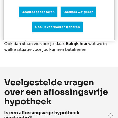
Wil je extra aflossen op je aflosvrije hypotheek dan kan
dat. Je mag jaarlijks tot 15% van de lening boetevrij
Cookies accepteren
Cookies weigeren
terugbetalen. Bij de NIBC Extra Hypotheek is dit zelfs
20%.
Cookievoorkeuren beheren
Wat als je situatie verandert
Ook dan staan we voor je klaar.
Bekijk hier
wat we in
welke situatie voor jou kunnen betekenen.
Veelgestelde vragen
over een aflossingsvrije
hypotheek
Is een aflossingsvrije hypotheek
verstandig?