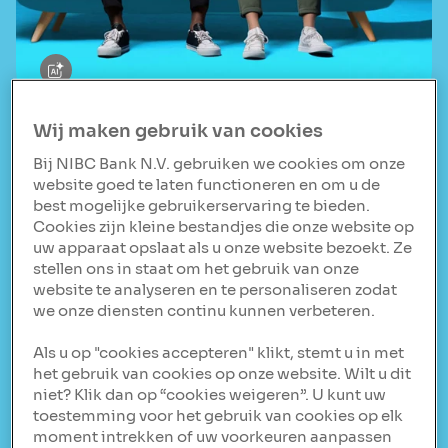
Wij maken gebruik van cookies
Voordelen van een
Bij NIBC Bank N.V. gebruiken we cookies om onze
website goed te laten functioneren en om u de
NIBC (extra)
best mogelijke gebruikerservaring te bieden.
Cookies zijn kleine bestandjes die onze website op
uw apparaat opslaat als u onze website bezoekt. Ze
hypotheek
stellen ons in staat om het gebruik van onze
website te analyseren en te personaliseren zodat
Een NIBC hypotheek biedt unieke mogelijkheden voor
we onze diensten continu kunnen verbeteren.
zowel starters als doorstromers op de woningmarkt.
Met flexibele voorwaarden, aantrekkelijke
Als u op "cookies accepteren" klikt, stemt u in met
rentetarieven en een persoonlijke benadering, helpt
het gebruik van cookies op onze website. Wilt u dit
NIBC je om je woondromen waar te maken. Ontdek
niet? Klik dan op “cookies weigeren”. U kunt uw
hieronder de belangrijkste voordelen en waarom een
toestemming voor het gebruik van cookies op elk
NIBC hypotheek een slimme keuze kan zijn voor jouw
moment intrekken of uw voorkeuren aanpassen