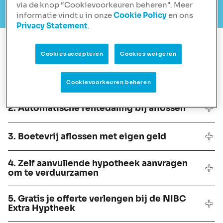
situatie.
via de knop “Cookievoorkeuren beheren". Meer
informatie vindt u in onze
Cookie Policy
en ons
Privacy Statement
.
De 10 voordelen
Cookies accepteren
Cookies weigeren
1. Beste hypotheekverstrekker
Cookievoorkeuren beheren
2. Automatische rentedaling bij aflossen
3. Boetevrij aflossen met eigen geld
4. Zelf aanvullende hypotheek aanvragen
om te verduurzamen
5. Gratis je offerte verlengen bij de NIBC
Extra Hyptheek