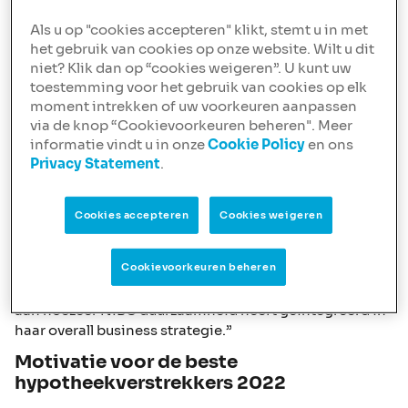
hypothekenboek zijn vruchten afwerpt. “Het afgelopen
jaar hebben wij als bank een verdere focus
Als u op "cookies accepteren" klikt, stemt u in met
het gebruik van cookies op onze website. Wilt u dit
aangebracht in de markten waar wij ons op richten en
niet? Klik dan op “cookies weigeren”. U kunt uw
de producten/diensten die wij onze zakelijke en
toestemming voor het gebruik van cookies op elk
particulieren klanten bieden. Het verstrekken van
moment intrekken of uw voorkeuren aanpassen
(duurzame) hypotheken is een van onze groeigebieden.
via de knop “Cookievoorkeuren beheren". Meer
Ons hypothekenboek is op dit moment bijna EUR 25
informatie vindt u in onze
Cookie Policy
en ons
miljard en onze ambitie is om top 5 speler te worden”,
Privacy Statement
.
aldus Michel Kant, lid van NIBC’s Executive Committee
en verantwoordelijk voor retail. “Ik ben ontzettend trots
dat onze teams deze prijs hebben gewonnen. Dit is een
Cookies accepteren
Cookies weigeren
erkenning voor het harde werken van onze
medewerkers, onze dienstverlening en de waardevolle
Cookievoorkeuren beheren
samenwerking met onze intermediairs. De nominatie
voor de SEH duurzaamheid award toont ook nog eens
aan hoezeer NIBC duurzaamheid heeft geïntegreerd in
haar overall business strategie.”
Motivatie voor de beste
hypotheekverstrekkers 2022