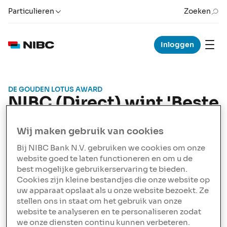
Particulieren
Zoeken
Inloggen
DE GOUDEN LOTUS AWARD
NIBC (Direct) wint 'Beste
Hypotheekverstrekker'
Wij maken gebruik van cookies
Door onafhankelijke adviseurs is NIBC (in 2022 nog
NIBC Direct) uitgeroepen als winnaar van de
Bij NIBC Bank N.V. gebruiken we cookies om onze
felbegeerde ‘Gouden Lotus Award’ voor beste
website goed te laten functioneren en om u de
hypotheekverstrekker. Met het winnen van de ‘Gouden
best mogelijke gebruikerservaring te bieden.
Lotus Award’, een initiatief van InFinance, laat NIBC
Cookies zijn kleine bestandjes die onze website op
uw apparaat opslaat als u onze website bezoekt. Ze
gevestigde namen achter zich.
stellen ons in staat om het gebruik van onze
Het in de wacht slepen van deze prijzen, bewijst dat de
website te analyseren en te personaliseren zodat
aangescherpte focus op de groei van het NIBC
we onze diensten continu kunnen verbeteren.