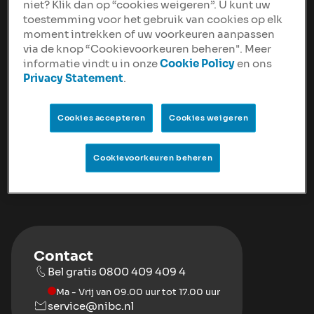
niet? Klik dan op “cookies weigeren”. U kunt uw
NIBC Brand Guide Version 1.2
toestemming voor het gebruik van cookies op elk
moment intrekken of uw voorkeuren aanpassen
PDF
5.7 MB
via de knop “Cookievoorkeuren beheren". Meer
informatie vindt u in onze
Cookie Policy
en ons
Privacy Statement
.
Fonts
Sora Lettertype
Cookies accepteren
Cookies weigeren
ZIP
247.2 KB
Cookievoorkeuren beheren
Contact
Bel gratis 0800 409 409 4
Ma - Vrij van 09.00 uur tot 17.00 uur
service@nibc.nl