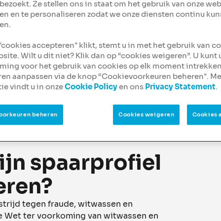
bezoekt. Ze stellen ons in staat om het gebruik van onze web
dit te doen. Onderaan
en en te personaliseren zodat we onze diensten continu ku
 vragen.
en.
 "cookies accepteren" klikt, stemt u in met het gebruik van c
site. Wilt u dit niet? Klik dan op “cookies weigeren”. U kunt
ing voor het gebruik van cookies op elk moment intrekken
ren aanpassen via de knop “Cookievoorkeuren beheren". Me
ie vindt u in onze
Cookie Policy
en ons
Privacy Statement
.
oorkeuren beheren
Cookies weigeren
Cookies 
jn spaarprofiel
eren?
strijd tegen fraude, witwassen en
 de Wet ter voorkoming van witwassen en