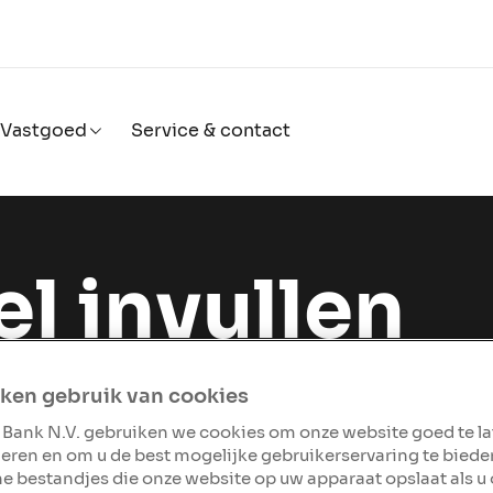
Vastgoed
Service & contact
l invullen
eren
ken gebruik van cookies
 Bank N.V. gebruiken we cookies om onze website goed te l
eren en om u de best mogelijke gebruikerservaring te biede
n ontvangen dat je je
ine bestandjes die onze website op uw apparaat opslaat als u
en je hier uit hoe dit