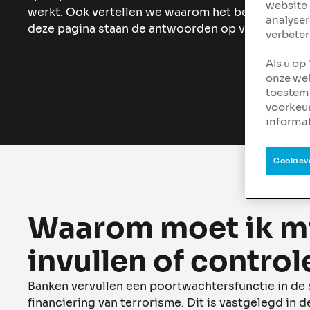
website 
werkt. Ook vertellen we waarom het belangrijk is 
analyser
deze pagina staan de antwoorden op veelgestelde
verbeter
Als u op
onze web
toestemm
voorkeu
informat
Cookiev
Waarom moet ik mi
invullen of control
Banken vervullen een poortwachtersfunctie in de 
financiering van terrorisme. Dit is vastgelegd in