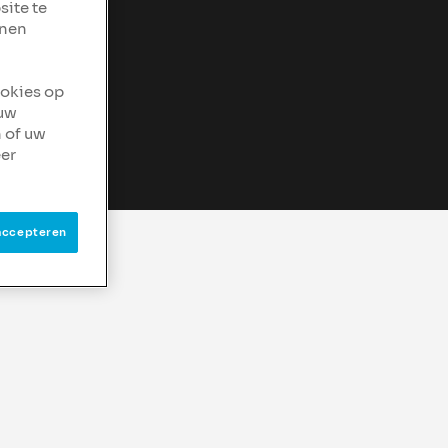
site te
nnen
ookies op
 uw
 of uw
er
accepteren