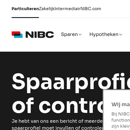
Particulieren
Zakelijk
Intermediair
NIBC.com
Sparen
Hypotheken
Spaarprofie
of control
Wij ma
Bij NIBC
function
Je hebt van ons een bericht of meerdere berichte
zijn kle
spaarprofiel moet invullen of controleren. Wij legg