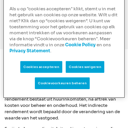
Als u op "cookies accepteren" klikt, stemt u in met
Bouwfinanciering
het gebruik van cookies op onze website. Wilt u dit
niet? Klik dan op “cookies weigeren”. U kunt uw
toestemming voor het gebruik van cookies op elk
Specialist in grotere herfinancieringen
moment intrekken of uw voorkeuren aanpassen
via de knop “Cookievoorkeuren beheren". Meer
informatie vindt u in onze
Cookie Policy
en ons
Privacy Statement
.
Investeren in vastgoed
Cookies accepteren
Cookies weigeren
Wat is investeren in vastgoed?
Het idee achter geld investeren in vastgoed is het
Cookievoorkeuren beheren
behalen van rendement. Bij vastgoed investeringen
bestaat het rendement uit twee delen. Het directe
rendement bestaat uit huurinkomsten, na aftrek van
kosten voor beheer en onderhoud. Het indirecte
rendement wordt bepaald door de verandering van de
waarde van het vastgoed.