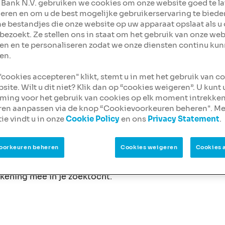
 Bank N.V. gebruiken we cookies om onze website goed te l
eren en om u de best mogelijke gebruikerservaring te biede
ine bestandjes die onze website op uw apparaat opslaat als u
bezoekt. Ze stellen ons in staat om het gebruik van onze web
en en te personaliseren zodat we onze diensten continu ku
en.
 "cookies accepteren" klikt, stemt u in met het gebruik van c
site. Wilt u dit niet? Klik dan op “cookies weigeren”. U kunt
ing voor het gebruik van cookies op elk moment intrekken
j je past
ren aanpassen via de knop “Cookievoorkeuren beheren". Me
ie vindt u in onze
Cookie Policy
en ons
Privacy Statement
.
nte
te vinden die bij jou wensen of
den dezelfde producten en daarbij
oorkeuren beheren
Cookies weigeren
Cookies 
m ook naar de voorwaarden te kijken.
t. Als je geld wat langer kunt missen
ekening mee in je zoektocht.