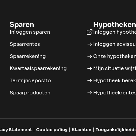
Sparen
Hypotheken
Inloggen sparen
Inloggen hypoth
Spaarrentes
Inloggen adviseu
Spaarrekening
Onze hypotheke
Kwartaalspaarrekening
Mijn situatie wijz
Termijndeposito
Hypotheek bere
Spaarproducten
Hypotheekrente
vacy Statement
Cookie policy
Klachten
Toegankelijkheids