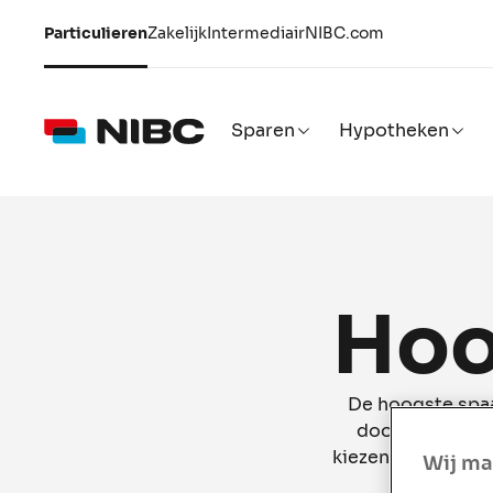
Particulieren
Zakelijk
Intermediair
NIBC.com
Sparen
Hypotheken
Hoo
De hoogste spaa
door de markt.
kiezen bij welke b
Wij ma