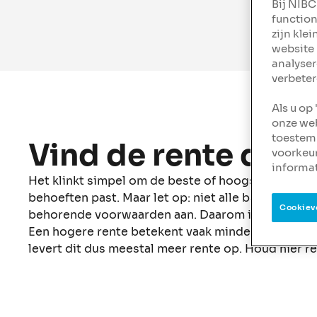
Bij NIBC
function
zijn kle
website 
analyser
verbeter
Als u op
onze web
toestemm
Vind de rente die bi
voorkeu
informat
Het klinkt simpel om de beste of hoogste
spaarre
behoeften past. Maar let op: niet alle banken bie
Cookiev
behorende voorwaarden aan. Daarom is het goed o
Een hogere rente betekent vaak minder flexibilitei
levert dit dus meestal meer rente op. Houd hier r