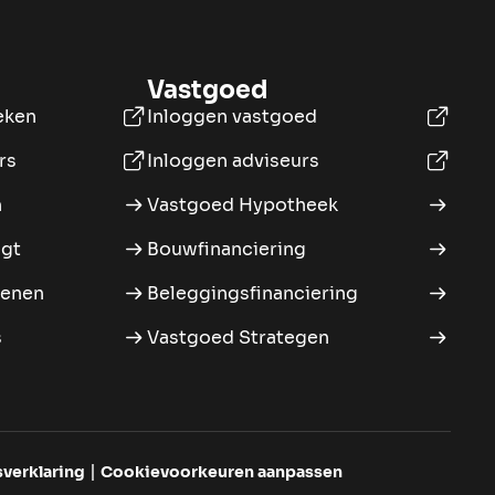
Vastgoed
eken
Inloggen vastgoed
rs
Inloggen adviseurs
n
Vastgoed Hypotheek
igt
Bouwfinanciering
kenen
Beleggingsfinanciering
s
Vastgoed Strategen
verklaring
Cookievoorkeuren aanpassen