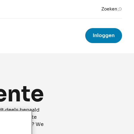
Zoeken
Inloggen
ente
dt deels bepaald
 maken. Door te
hoe doe je dat? We