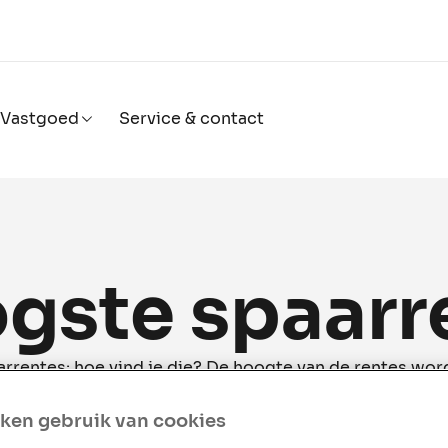
Vastgoed
Service & contact
gste spaarr
rrentes: hoe vind je die? De hoogte van de rentes wor
 Daar heb je geen invloed op. Wel kun je slimme keuzes
ank je spaart, via welk product én voor hoe lang. Maar 
ken gebruik van cookies
leggen het je uit.