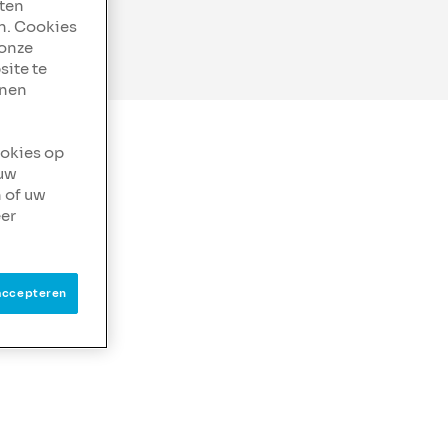
aten
n. Cookies
 onze
site te
nnen
ookies op
 uw
 of uw
er
accepteren