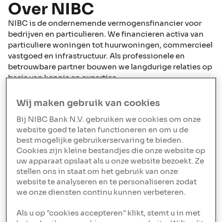
Over NIBC
NIBC is de ondernemende vermogensfinancier voor
bedrijven en particulieren. We financieren activa van
particuliere woningen tot huurwoningen, commercieel
vastgoed en infrastructuur. Als professionele en
betrouwbare partner bouwen we langdurige relaties op
basis van kennis en expertise.
Bekend om onze ondernemende geest, zijn we
Wij maken gebruik van cookies
toegewijd om altijd een verschil te maken, voor onze
klanten en voor de samenleving om ons heen. Met bijna
Bij NIBC Bank N.V. gebruiken we cookies om onze
80 jaar ervaring ondersteunen we onze klanten bij het
website goed te laten functioneren en om u de
realiseren van hun ambities en helpen we actief mee
best mogelijke gebruikerservaring te bieden.
Cookies zijn kleine bestandjes die onze website op
aan de bouw van een duurzame, veerkrachtige en
uw apparaat opslaat als u onze website bezoekt. Ze
inclusieve samenleving voor toekomstige generaties.
stellen ons in staat om het gebruik van onze
NIBC heeft meer dan 600 medewerkers in dienst en
website te analyseren en te personaliseren zodat
het hoofdkantoor is gevestigd in Den Haag, Nederland.
we onze diensten continu kunnen verbeteren.
We bedienen klanten internationaal met een focus op
Als u op "cookies accepteren" klikt, stemt u in met
Europa.