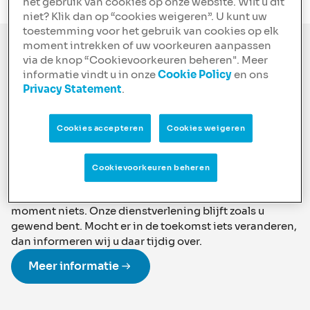
het gebruik van cookies op onze website. Wilt u dit
niet? Klik dan op “cookies weigeren”. U kunt uw
toestemming voor het gebruik van cookies op elk
moment intrekken of uw voorkeuren aanpassen
Overname NIBC door
via de knop “Cookievoorkeuren beheren". Meer
informatie vindt u in onze
Cookie Policy
en ons
ABN AMRO afgerond
Privacy Statement
.
Per 1 augustus is de overname van NIBC door ABN
AMRO succesvol afgerond. Na de eerdere
Cookies accepteren
Cookies weigeren
aankondiging op 12 november 2025 zijn inmiddels alle
noodzakelijke goedkeuringen en voorwaarden vervuld.
Cookievoorkeuren beheren
NIBC is nu officieel onderdeel van ABN AMRO.
Voor u als klant, adviseur of relatie verandert er op dit
moment niets. Onze dienstverlening blijft zoals u
gewend bent. Mocht er in de toekomst iets veranderen,
dan informeren wij u daar tijdig over.
Meer informatie