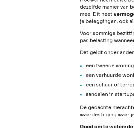
dezelfde manier van be
mee. Dit heet
vermog
je beleggingen, ook al
Voor sommige bezittin
pas belasting wanneer
Dat geldt onder ander
een tweede wonin
een verhuurde won
een schuur of terre
aandelen in startup
De gedachte hierachter
waardestijging waar j
Goed om te weten: de e