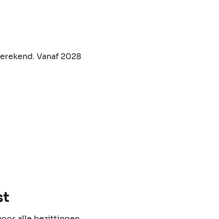
berekend. Vanaf 2028
st
oor alle bezittingen