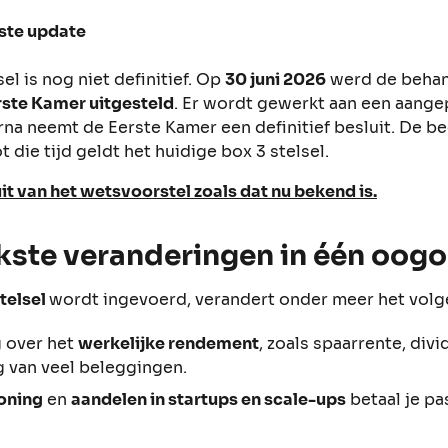
tste update
el is nog niet definitief. Op
30 juni 2026
werd de behan
rste Kamer uitgesteld
. Er wordt gewerkt aan een aange
arna neemt de Eerste Kamer een definitief besluit. De
ot die tijd geldt het huidige box 3 stelsel.
uit van het wetsvoorstel zoals dat nu bekend is.
jkste veranderingen in één oog
telsel
wordt ingevoerd, verandert onder meer het vol
g over het
werkelijke rendement
, zoals spaarrente, div
 van veel beleggingen.
oning
en
aandelen in startups en scale-ups
betaal je pa