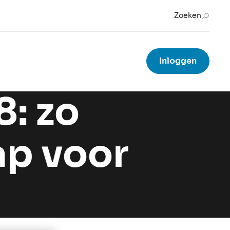
Zoeken
Inloggen
8: zo
ap voor