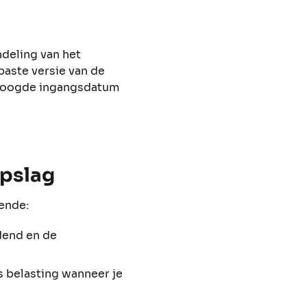
deling van het
paste versie van de
 beoogde ingangsdatum
opslag
gende:
idend en de
s belasting wanneer je