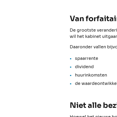
Van forfaita
De grootste veranderi
wil het kabinet uitgaa
Daaronder vallen bijv
spaarrente
dividend
huurinkomsten
de waardeontwikkel
Niet alle be
Hoewel het nieuwe box 