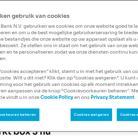
ken gebruik van cookies
er spaargeld of beleggingen? Dan vraag je je misschien
 Bank N.V. gebruiken we cookies om onze website goed te l
 komende jaren verandert. Dat is niet zo gek, want de r
eren en om u de best mogelijke gebruikerservaring te biede
ine bestandjes die onze website op uw apparaat opslaat als u
aangepast en ook voor de toekomst liggen er nieuwe p
bezoekt. Ze stellen ons in staat om het gebruik van onze web
en en te personaliseren zodat we onze diensten continu ku
elangrijkste ontwikkelingen van 2026 tot en met 2028 o
en.
 "cookies accepteren" klikt, stemt u in met het gebruik van c
site. Wilt u dit niet? Klik dan op “cookies weigeren”. U kunt
ing voor het gebruik van cookies op elk moment intrekken
ren aanpassen via de knop “Cookievoorkeuren beheren". Me
ie vindt u in onze
Cookie Policy
en ons
Privacy Statement
.
 belangrijkste verschillen zien tussen het huidige box 3-
el. Daaronder lichten we iedere fase verder toe.
oorkeuren beheren
Cookies weigeren
Cookies 
rkt box 3 nu