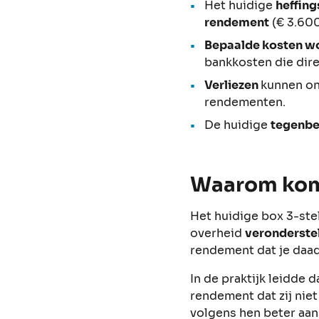
Het huidige
heffin
rendement
(€ 3.600
Bepaalde kosten w
bankkosten die dir
Verliezen
kunnen on
rendementen.
De huidige
tegenbe
Waarom komt
Het huidige box 3-stel
overheid
veronderstel
rendement dat je daad
In de praktijk leidde
rendement dat zij nie
volgens hen beter aan