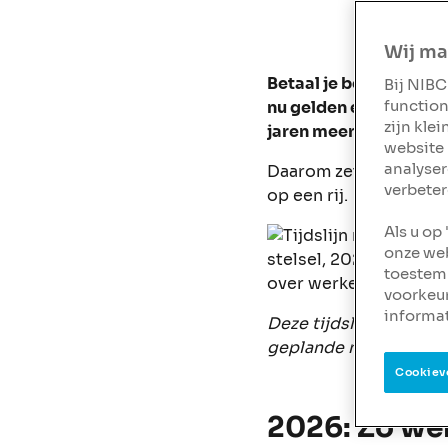
Wij ma
Betaal je belasting ov
Bij NIBC
nu gelden en wat er de
function
zijn kle
jaren meerdere keren 
website 
analyser
Daarom zetten we de b
verbeter
op een rij.
Als u op
onze web
toestemm
voorkeu
informat
Deze tijdslijn laat de
geplande nieuwe stels
Cookiev
2026: Zo we