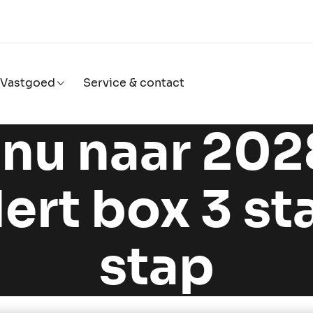
Vastgoed
Service & contact
nu naar 202
ert box 3 st
stap