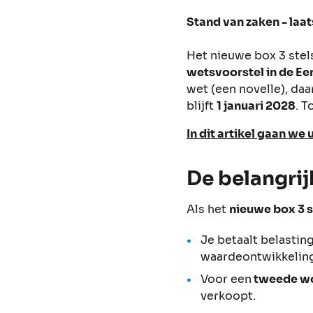
Stand van zaken - laa
Het nieuwe box 3 stels
wetsvoorstel in de Ee
wet (een novelle), da
blijft
1 januari 2028
. T
In dit artikel gaan we 
De belangri
Als het
nieuwe box 3 s
Je betaalt belastin
waardeontwikkeling
Voor een
tweede w
verkoopt.