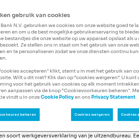
ken gebruik van cookies
theek af te sluiten? Niet
 Bank N.V. gebruiken we cookies om onze website goed te l
eren en om u de best mogelijke gebruikerservaring te biede
ak
ine bestandjes die onze website op uw apparaat opslaat als u
bezoekt. Ze stellen ons in staat om het gebruik van onze web
en en te personaliseren zodat we onze diensten continu ku
en.
 "cookies accepteren" klikt, stemt u in met het gebruik van c
site. Wilt u dit niet? Klik dan op “cookies weigeren”. U kunt
ing voor het gebruik van cookies op elk moment intrekken
ren aanpassen via de knop “Cookievoorkeuren beheren". Me
 via een uitzend­burea
ie vindt u in onze
Cookie Policy
en ons
Privacy Statement
.
flexwerker?
oorkeuren beheren
Cookies weigeren
Cookies 
 verder. Misschien kom je wel in aanmerking voor een
een soort werkgeversverklaring van je uitzendbureau. E