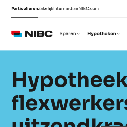
Particulieren
Zakelijk
Intermediair
NIBC.com
Sparen
Hypotheken
Hypotheek
flexwerker
uitzendkr