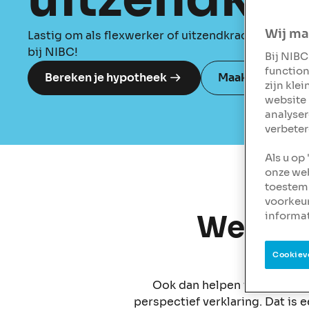
Wij ma
Lastig om als flexwerker of uitzendkracht een hypo
bij NIBC!
Bij NIBC
function
Bereken je hypotheek
Maak een afspra
zijn kle
website 
analyser
verbeter
Als u op
onze web
toestemm
voorkeu
Werk je
informat
Cookiev
Ook dan helpen we je graag
perspectief verklaring. Dat is 