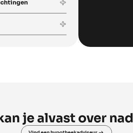
ichtingen
kan je alvast over na
Vind een hypotheekadviseur