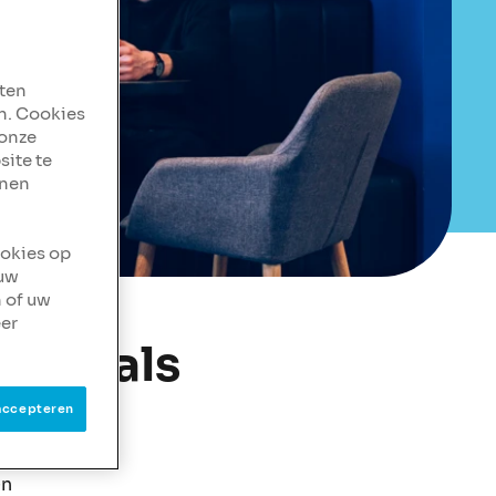
aten
n. Cookies
 onze
site te
nnen
ookies op
 uw
 of uw
er
u of als
accepteren
en