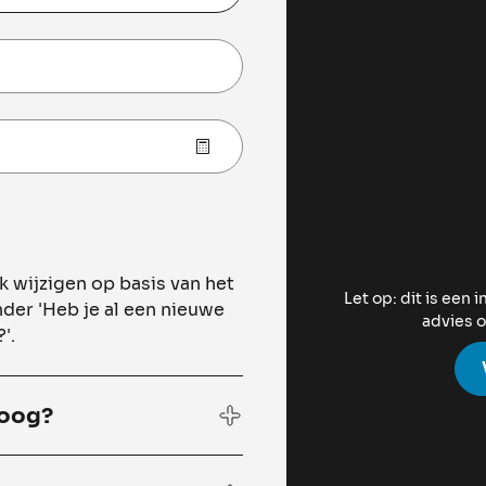
 wijzigen op basis van het
Let op: dit is een 
nder 'Heb je al een nieuwe
advies o
'.
 oog?