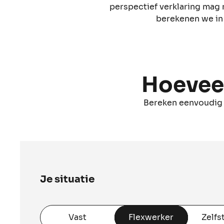
perspectief verklaring mag
berekenen we in 
Hoeveel
Bereken eenvoudig j
Je situatie
Je situatie
Vast
Flexwerker
Zelfs