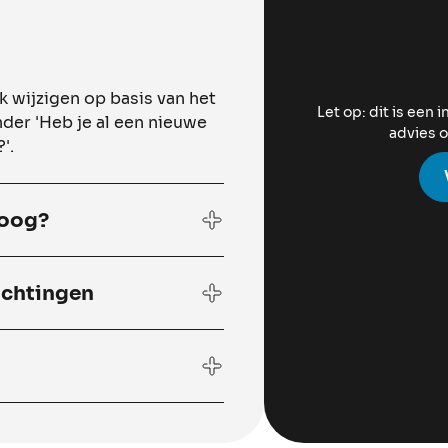
 wijzigen op basis van het
Let op: dit is een 
nder 'Heb je al een nieuwe
advies o
'.
 oog?
ichtingen