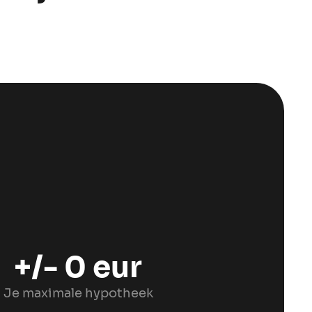
+/-
0
eur
Je maximale hypotheek