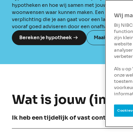
hypotheken en hoe wij samen met jouw hypothee
woonwensen waar kunnen maken. Een hypotheek is
Wij ma
verplichting die je aan gaat voor een langere peri
Bij NIBC
vooraf goed adviseren door een onafhankelijk hy
function
Bereken je hypotheek
Maak een afspra
zijn kle
website 
analyser
verbeter
Als u op
onze web
toestemm
voorkeu
informat
Wat is jouw (inkom
Cookiev
Ik heb een tijdelijk of vast contract