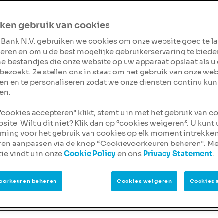
kadviseur jouw
 een belangrijke
ken gebruik van cookies
ode. Laat je daarom
 Bank N.V. gebruiken we cookies om onze website goed te l
potheekadviseur.
eren en om u de best mogelijke gebruikerservaring te biede
ak
ine bestandjes die onze website op uw apparaat opslaat als u
bezoekt. Ze stellen ons in staat om het gebruik van onze web
en en te personaliseren zodat we onze diensten continu ku
en.
 "cookies accepteren" klikt, stemt u in met het gebruik van c
site. Wilt u dit niet? Klik dan op “cookies weigeren”. U kunt
ing voor het gebruik van cookies op elk moment intrekken
ren aanpassen via de knop “Cookievoorkeuren beheren". Me
ie vindt u in onze
Cookie Policy
en ons
Privacy Statement
.
en)situatie?
oorkeuren beheren
Cookies weigeren
Cookies 