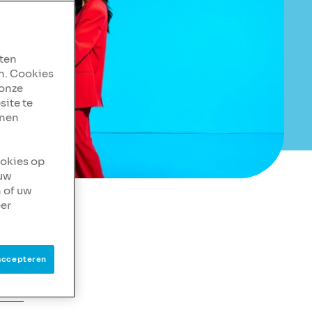
aten
n. Cookies
 onze
site te
nnen
ookies op
 uw
 of uw
er
accepteren