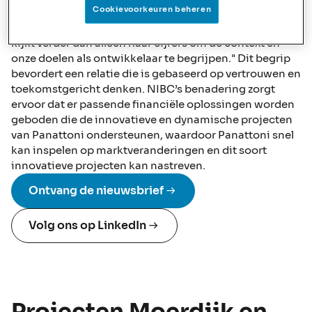
van logistiek en havengebonden vastgoed."
Cookievoorkeuren beheren
Niels benadrukt de aard van hun samenwerking: "NIBC
kijkt verder dan alleen naar cijfers om de context en
onze doelen als ontwikkelaar te begrijpen." Dit begrip
bevordert een relatie die is gebaseerd op vertrouwen en
toekomstgericht denken. NIBC’s benadering zorgt
ervoor dat er passende financiële oplossingen worden
geboden die de innovatieve en dynamische projecten
van Panattoni ondersteunen, waardoor Panattoni snel
kan inspelen op marktveranderingen en dit soort
innovatieve projecten kan nastreven.
Ontvang de nieuwsbrief
Volg ons op LinkedIn
Projecten Moerdijk en