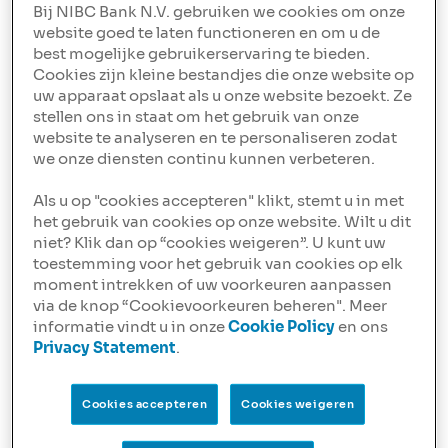
Bij NIBC Bank N.V. gebruiken we cookies om onze
onze primaire drijfveer is om land om te vormen tot
website goed te laten functioneren en om u de
bloeiende industriële of logistieke locaties. We zijn
best mogelijke gebruikerservaring te bieden.
voortdurend op zoek naar nieuwe brownfield-locaties
Cookies zijn kleine bestandjes die onze website op
waarvan we het volledige potentieel kunnen benutten."
uw apparaat opslaat als u onze website bezoekt. Ze
stellen ons in staat om het gebruik van onze
Download ons aanbod
website te analyseren en te personaliseren zodat
we onze diensten continu kunnen verbeteren.
Als u op "cookies accepteren" klikt, stemt u in met
het gebruik van cookies op onze website. Wilt u dit
Partnerschap met NIBC
niet? Klik dan op “cookies weigeren”. U kunt uw
toestemming voor het gebruik van cookies op elk
Toen Panattoni zich in Nederland vestigde, waren ze op
moment intrekken of uw voorkeuren aanpassen
zoek naar een financiële partner die hun ambitieuze
via de knop “Cookievoorkeuren beheren". Meer
drijfveer begreep. Niels Heijndijk, Finance &
informatie vindt u in onze
Cookie Policy
en ons
Operations Manager bij Panattoni Nederland & Belgie,
Privacy Statement
.
merkte op: "We kozen voor NIBC vanwege hun
ondernemende geest. Ze begrijpen waar wij, als klant,
naar op zoek zijn. Ze hebben net als wij kleine,
Cookies accepteren
Cookies weigeren
gespecialiseerde teams, en ze hebben een goed begrip