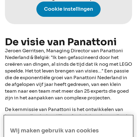
Cookie instellingen
De visie van Panattoni
Jeroen Gerritsen, Managing Director van Panattoni
Nederland & België: "Ik ben gefascineerd door het
creëren van dingen, al sinds de tijd dat ik nog met LEGO
speelde. Het tot leven brengen van visies..." Een passie
die de exponentiële groei van Panattoni Nederland in
de afgelopen vijf jaar heeft gedreven, van een klein
team naar een team met meer dan 25 experts die goed
zijn in het aanpakken van complexe projecten.
De kernmissie van Panattoni is het ontwikkelen van
hoogwaardige industriële en logistieke ruimtes die niet
alleen aan de verwachtingen van hun klanten en
eindgebruikers voldoen, maar deze zelfs overtreffen.
Wij maken gebruik van cookies
Zoals Jeroen uitlegt: "Wij zijn ontwikkelaars pur sang;