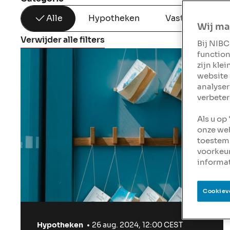
Alle
Hypotheken
Vastgoed
Wij ma
Verwijder alle filters
Bij NIBC
function
zijn kle
website 
analyser
verbeter
Als u op
onze web
toestemm
voorkeu
informat
Cookiev
Hypotheken
26 aug. 2024, 12:00 CEST