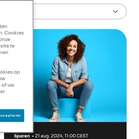
aten
n. Cookies
 onze
site te
nnen
ookies op
 uw
 of uw
er
accepteren
Sparen
21 aug. 2024, 11:00 CEST