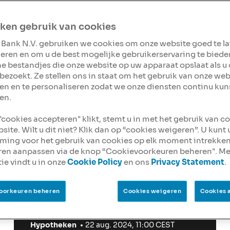
Sparen
ken gebruik van cookies
 Bank N.V. gebruiken we cookies om onze website goed te l
eren en om u de best mogelijke gebruikerservaring te biede
ine bestandjes die onze website op uw apparaat opslaat als u
bezoekt. Ze stellen ons in staat om het gebruik van onze web
en en te personaliseren zodat we onze diensten continu ku
en.
 "cookies accepteren" klikt, stemt u in met het gebruik van c
site. Wilt u dit niet? Klik dan op “cookies weigeren”. U kunt
ing voor het gebruik van cookies op elk moment intrekken
ren aanpassen via de knop “Cookievoorkeuren beheren". Me
ie vindt u in onze
Cookie Policy
en ons
Privacy Statement
.
oorkeuren beheren
Cookies weigeren
Cookies 
Hypotheken
22 aug. 2024, 11:00 CEST