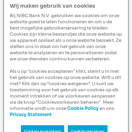
Wij maken gebruik van cookies
Hypotheken
Wat doet de notaris
Bij NIBC Bank N.V. gebruiken we cookies om onze
eigenlijk?
website goed te laten functioneren en om u de
best mogelijke gebruikerservaring te bieden.
Wie is toch die man/vrouw die contracten onder
Cookies zijn kleine bestandjes die onze website op
je neus schuift waar jij je handtekening onder
uw apparaat opslaat als u onze website bezoekt. Ze
moet zetten? Zonder de notaris ben je nergens,
stellen ons in staat om het gebruik van onze
want die is als enige bevoegd om notariële aktes
website te analyseren en te personaliseren zodat
op te maken. En die heb je nodig als je een huis
we onze diensten continu kunnen verbeteren.
gaat kopen.
Als u op "cookies accepteren" klikt, stemt u in met
het gebruik van cookies op onze website. Wilt u dit
niet? Klik dan op “cookies weigeren”. U kunt uw
toestemming voor het gebruik van cookies op elk
moment intrekken of uw voorkeuren aanpassen
Hypotheken
via de knop “Cookievoorkeuren beheren". Meer
Wat doet een
informatie vindt u in onze
Cookie Policy
en ons
hypotheekadviseur en hoe
Privacy Statement
.
vind ik een goede?
Het to do-lijstje voor je hypotheekaanvraag
Cookies accepteren
Cookies weigeren