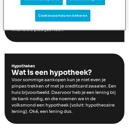
begint al aardig lang en ingewikkeld te worden.
Maar geen nood, je hoeft het allemaal niet alleen
Cookievoorkeuren beheren
te doen. Een goede hypotheekadviseur leidt je
door hoeveelheid documenten, wetten en
financiële plaatjes heen.
Hypotheken
Wat is een hypotheek?
Voor sommige aankopen kun je niet even je
pinpas trekken of met je creditcard zwaaien. Een
huis bijvoorbeeld. Daarvoor heb je een lening bij
de bank nodig, en die noemen we in de
volksmond een hypotheek (voluit: hypothecaire
lening). Oké, een lening dus.