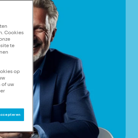
aten
n. Cookies
 onze
site te
nnen
ookies op
 uw
 of uw
er
accepteren