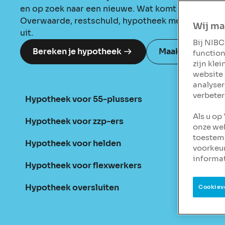
en op zoek naar een nieuwe. Wat komt daar ook alw
Overwaarde, restschuld, hypotheek meenemen…we
Wij ma
uit.
Bij NIBC
Bereken je hypotheek
Maak een afspra
function
zijn kle
website 
analyser
verbeter
Hypotheek voor 55-plussers
Als u op
Hypotheek voor zzp-ers
onze web
toestemm
Hypotheek voor helden
voorkeu
informat
Hypotheek voor flexwerkers
Hypotheek oversluiten
Cookiev