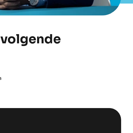
n volgende
a