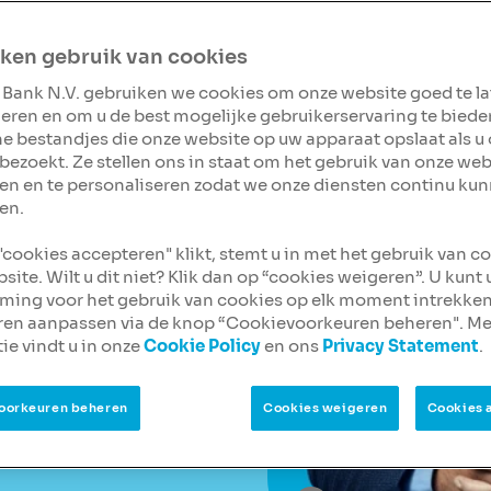
eer allemaal bij kijken?
 leggen het je graag
ken gebruik van cookies
 Bank N.V. gebruiken we cookies om onze website goed te l
ak
eren en om u de best mogelijke gebruikerservaring te biede
ine bestandjes die onze website op uw apparaat opslaat als u
bezoekt. Ze stellen ons in staat om het gebruik van onze web
en en te personaliseren zodat we onze diensten continu ku
en.
 "cookies accepteren" klikt, stemt u in met het gebruik van c
site. Wilt u dit niet? Klik dan op “cookies weigeren”. U kunt
ing voor het gebruik van cookies op elk moment intrekken
ren aanpassen via de knop “Cookievoorkeuren beheren". Me
ie vindt u in onze
Cookie Policy
en ons
Privacy Statement
.
oorkeuren beheren
Cookies weigeren
Cookies 