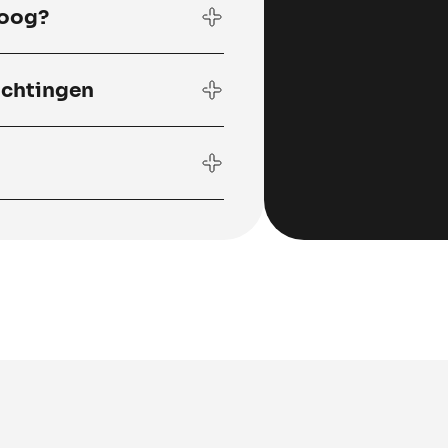
 oog?
ichtingen